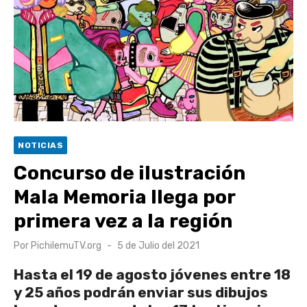
Retrospectiva 2026 | Capítulo 03: lessons on flight – Cecilia
Araneda
Cantor Popular Raúl Acevedo celebra 50 años de carrera en
Pichilemu
Cóctel de Sábado: Sistema frontal en Pichilemu junto al
alcalde Roberto Córdova
UOH y Municipalidad de Machalí suscriben convenio para
NOTICIAS
esterilización de mascotas
Concurso de ilustración
Mala Memoria llega por
primera vez a la región
Publicado
Por
PichilemuTV.org
5 de Julio del 2021
el
Hasta el 19 de agosto jóvenes entre 18
y 25 años podrán enviar sus dibujos