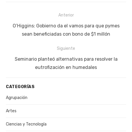
Navegación
Anterior
de
Publicación
O’Higgins: Gobierno da el vamos para que pymes
entradas
anterior:
sean beneficiadas con bono de $1 millón
Siguiente
Siguiente
Seminario planteó alternativas para resolver la
publicación:
eutrofización en humedales
CATEGORÍAS
Agrupación
Artes
Ciencias y Tecnología