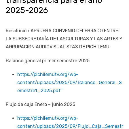
transparencia para el año
UOH y Municipalidad de Machalí suscriben convenio para
2025-2026
esterilización de mascotas
Hospital de Santa Cruz y Atención Primaria fortalecen
alianza para mejorar el acceso a la atención
Resolución APRUEBA CONVENIO CELEBRADO ENTRE
gastroenterológica
LA SUBSECRETARÍA DE LASCULTURAS Y LAS ARTES Y
AGRUPACIÓN AUDIOVISUALISTAS DE PICHILEMU
Rector y diputado Neumann se refieren a cuestionamientos
al CFT O’Higgins
Balance general primer semestre 2025
Valparaíso vuelve a posicionarse como la ciudad con la
conexión a internet más rápida del mundo
https://pichilemutv.org/wp-
content/uploads/2025/09/Balance_General_S
emestre1_2025.pdf
Flujo de caja Enero – junio 2025
https://pichilemutv.org/wp-
content/uploads/2025/09/Flujo_Caja_Semestr