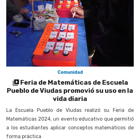
UOH y Municipalidad de Machalí suscriben convenio para
esterilización de mascotas
Hospital de Santa Cruz y Atención Primaria fortalecen
alianza para mejorar el acceso a la atención
gastroenterológica
Rector y diputado Neumann se refieren a cuestionamientos
al CFT O’Higgins
Valparaíso vuelve a posicionarse como la ciudad con la
Comunidad
conexión a internet más rápida del mundo
Feria de Matemáticas de Escuela
Pueblo de Viudas promovió su uso en la
vida diaria
La Escuela Pueblo de Viudas realizó su Feria de
Matemáticas 2024, un evento educativo que permitió
a los estudiantes aplicar conceptos matemáticos de
forma práctica