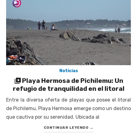
escuela comunitaria
Cóctel de Sábado: Emprendimiento y floricultura con María
Lina Fermandois y Luis Polanco
Seis comunas de O’Higgins inician la construcción
participativa del Plan Local de Restauración del Secano
Costero Nilahue
Torneo Arena Rimar 2026 definió a sus finalistas en su
segunda clasificatoria
Noticias
Retrospectiva 2026 | Capítulo 03: lessons on flight – Cecilia
Playa Hermosa de Pichilemu: Un
Araneda
refugio de tranquilidad en el litoral
Entre la diversa oferta de playas que posee el litoral
de Pichilemu, Playa Hermosa emerge como un destino
que cautiva por su serenidad. Ubicada al
CONTINUAR LEYENDO
→