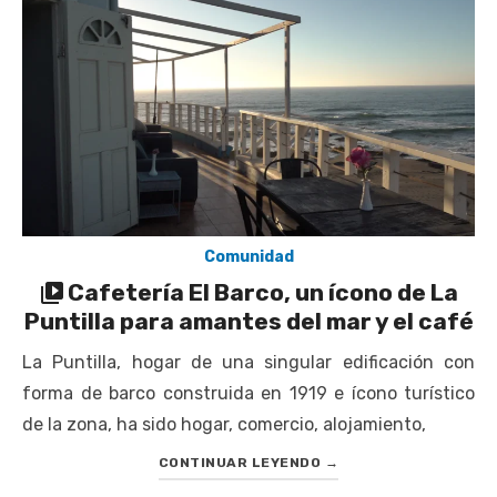
Retrospectiva 2026 | Capítulo 03: lessons on flight – Cecilia
Araneda
Cantor Popular Raúl Acevedo celebra 50 años de carrera en
Pichilemu
Cóctel de Sábado: Sistema frontal en Pichilemu junto al
alcalde Roberto Córdova
UOH y Municipalidad de Machalí suscriben convenio para
esterilización de mascotas
Comunidad
Cafetería El Barco, un ícono de La
Puntilla para amantes del mar y el café
La Puntilla, hogar de una singular edificación con
forma de barco construida en 1919 e ícono turístico
de la zona, ha sido hogar, comercio, alojamiento,
CONTINUAR LEYENDO
→