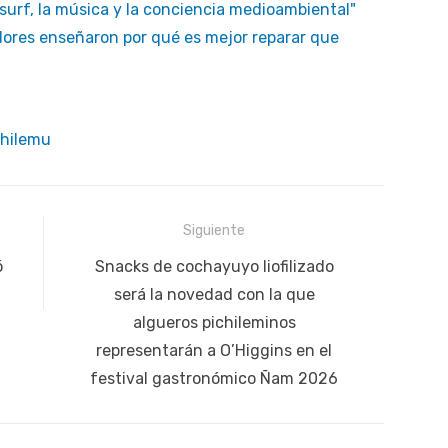
 surf, la música y la conciencia medioambiental"
dores enseñaron por qué es mejor reparar que
chilemu
Siguiente
Siguiente
ó
Snacks de cochayuyo liofilizado
publicación:
será la novedad con la que
algueros pichileminos
representarán a O’Higgins en el
festival gastronómico Ñam 2026