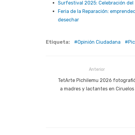
Surfestival 2025: Celebración del
Feria de la Reparación: emprende
desechar
Etiqueta:
Opinión Ciudadana
Pi
Navegación
Anterior
de
Publicación
TetArte Pichilemu 2026 fotografi
anterior:
a madres y lactantes en Ciruelos
entradas