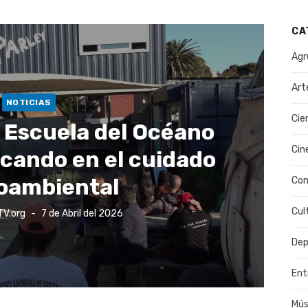
CA
Agr
Art
NOTICIAS
Cie
a Escuela del Océano
Cin
cando en el cuidado
oambiental
Co
Cul
Publicado
TV.org
7 de Abril del 2026
el
Dep
Ent
Mús