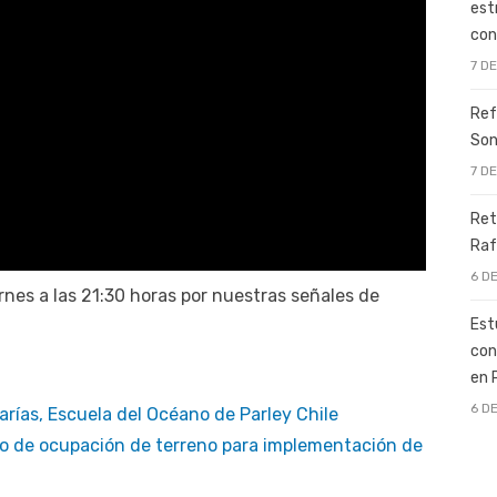
est
con
7 D
Ref
Son
7 D
Ret
Raf
6 D
nes a las 21:30 horas por nuestras señales de
Est
con
en 
6 D
rías, Escuela del Océano de Parley Chile
o de ocupación de terreno para implementación de