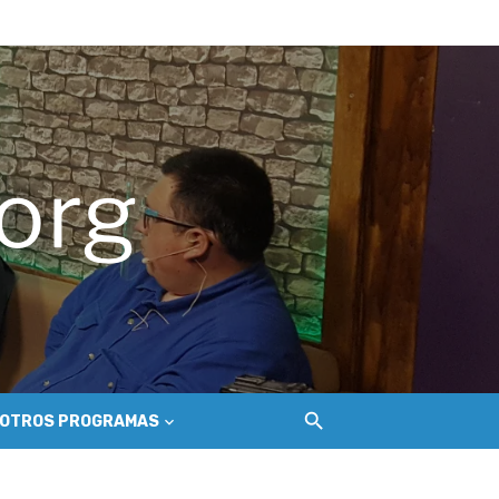
ue golpea a los salineros de Cáhuil
ecosistema de conectividad
 Nilahue
OTROS PROGRAMAS