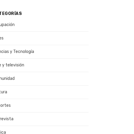
TEGORÍAS
upación
es
ncias y Tecnología
e y televisión
munidad
tura
ortes
revista
ica