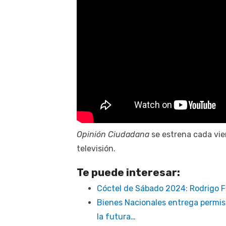
Opinión Ciudadana
se estrena cada vier
televisión.
Te puede interesar:
Cóctel de Sábado 2024: Rodrigo Fa
Bienes Nacionales entrega permis
la futura…