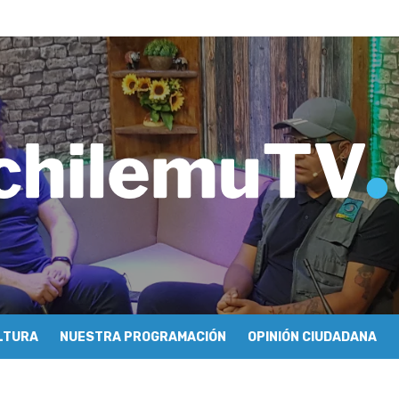
ros de Economía y Obras Públicas para buscar una salida a la crisis q
imiento de Mundo Móvil y avanza en su estrategia para construir un 
y Sonido en torno a la exposición “Zincnético”
eh – Rafael Guendelman
cieron cómo se hace televisión comunitaria en Pichilemu
 festivales y escuela comunitaria
tura con María Lina Fermandois y Luis Polanco
cción participativa del Plan Local de Restauración del Secano Costero
stas en su segunda clasificatoria
 flight – Cecilia Araneda
LTURA
NUESTRA PROGRAMACIÓN
OPINIÓN CIUDADANA