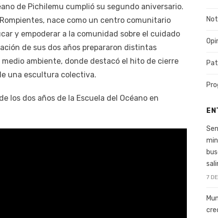
éano de Pichilemu cumplió su segundo aniversario.
Not
ón Rompientes, nace como un centro comunitario
car y empoderar a la comunidad sobre el cuidado
Opi
ración de sus dos años prepararon distintas
l medio ambiente, donde destacó el hito de cierre
Pat
e una escultura colectiva.
Pro
de los dos años de la Escuela del Océano en
EN
Sen
min
bus
sal
7 D
Mun
cre