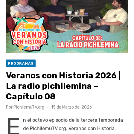
escuela comunitaria
Cóctel de Sábado: Emprendimiento y floricultura con María
Lina Fermandois y Luis Polanco
Seis comunas de O’Higgins inician la construcción
participativa del Plan Local de Restauración del Secano
Costero Nilahue
Torneo Arena Rimar 2026 definió a sus finalistas en su
PROGRAMAS
segunda clasificatoria
Veranos con Historia 2026 |
Retrospectiva 2026 | Capítulo 03: lessons on flight – Cecilia
La radio pichilemina –
Araneda
Capítulo 08
Publicado
Por
PichilemuTV.org
15 de Marzo del 2026
el
E
n el octavo episodio de la tercera temporada
de PichilemuTV.org: Veranos con Historia,