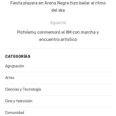
de
Publicación
Fiesta playera en Arena Negra hizo bailar al ritmo
entradas
anterior:
del ska
Siguiente
Siguiente
Pichilemu conmemoró el 8M con marcha y
publicación:
encuentro artístico
CATEGORÍAS
Agrupación
Artes
Ciencias y Tecnología
Cine y televisión
Comunidad