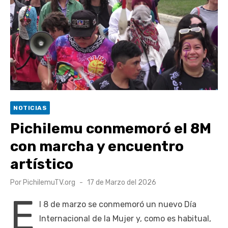
Retrospectiva 2026 | Capítulo 03: lessons on flight – Cecilia
Araneda
Cantor Popular Raúl Acevedo celebra 50 años de carrera en
Pichilemu
Cóctel de Sábado: Sistema frontal en Pichilemu junto al
alcalde Roberto Córdova
UOH y Municipalidad de Machalí suscriben convenio para
NOTICIAS
esterilización de mascotas
Pichilemu conmemoró el 8M
con marcha y encuentro
artístico
Publicado
Por
PichilemuTV.org
17 de Marzo del 2026
el
E
l 8 de marzo se conmemoró un nuevo Día
Internacional de la Mujer y, como es habitual,