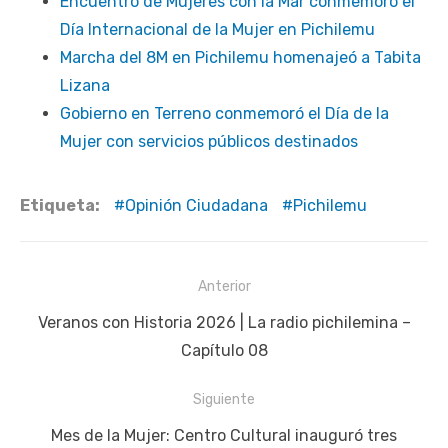
Encuentro de Mujeres con la Mar conmemoró el
Día Internacional de la Mujer en Pichilemu
Marcha del 8M en Pichilemu homenajeó a Tabita
Lizana
Gobierno en Terreno conmemoró el Día de la
Mujer con servicios públicos destinados
Etiqueta:
Opinión Ciudadana
Pichilemu
Navegación
Anterior
de
Publicación
Veranos con Historia 2026 | La radio pichilemina –
entradas
anterior:
Capítulo 08
Siguiente
Siguiente
Mes de la Mujer: Centro Cultural inauguró tres