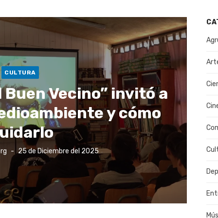
CA
Agr
Art
CULTURA
Cie
l Buen Vecino” invitó a
Cin
medioambiente y cómo
uidarlo
Co
Cul
Publicado
rg
25 de Diciembre del 2025
el
Dep
Ent
Mús