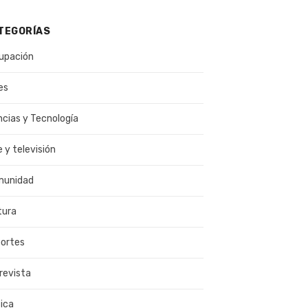
TEGORÍAS
upación
es
ncias y Tecnología
e y televisión
munidad
tura
ortes
revista
ica