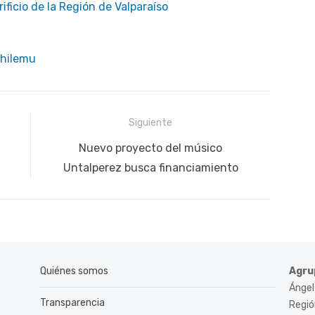
ificio de la Región de Valparaíso
chilemu
Siguiente
Siguiente
Nuevo proyecto del músico
publicación:
Untalperez busca financiamiento
Quiénes somos
Agru
Ángel
Transparencia
Región