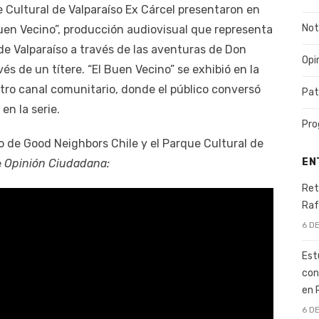
e Cultural de Valparaíso Ex Cárcel presentaron en
Not
 Buen Vecino”, producción audiovisual que representa
 de Valparaíso a través de las aventuras de Don
Opi
és de un títere. “El Buen Vecino” se exhibió en la
tro canal comunitario, donde el público conversó
Pat
en la serie.
Pro
o de Good Neighbors Chile y el Parque Cultural de
EN
e
Opinión Ciudadana:
Ret
Raf
6 D
Est
con
en 
6 D