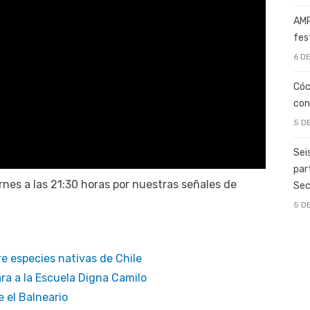
AMP
fes
6 D
Cóc
con
5 D
Sei
par
nes a las 21:30 horas por nuestras señales de
Sec
5 D
e especies nativas de Chile
ara a la Escuela Digna Camilo
 el Balneario