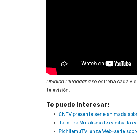
Opinión Ciudadana
se estrena cada vier
televisión.
Te puede interesar:
CNTV presenta serie animada sobr
Taller de Muralismo le cambia la c
PichilemuTV lanza Web-serie sobre