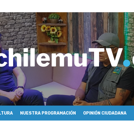
tulo 04: Nabi Saleh – Rafael Guendelman
e periodismo conocieron cómo se hace televisión comunitaria en Pic
hilemu: proyectan festivales y escuela comunitaria
imiento y floricultura con María Lina Fermandois y Luis Polanco
inician la construcción participativa del Plan Local de Restauración 
finió a sus finalistas en su segunda clasificatoria
ulo 03: lessons on flight – Cecilia Araneda
do celebra 50 años de carrera en Pichilemu
 frontal en Pichilemu junto al alcalde Roberto Córdova
chalí suscriben convenio para esterilización de mascotas
LTURA
NUESTRA PROGRAMACIÓN
OPINIÓN CIUDADANA