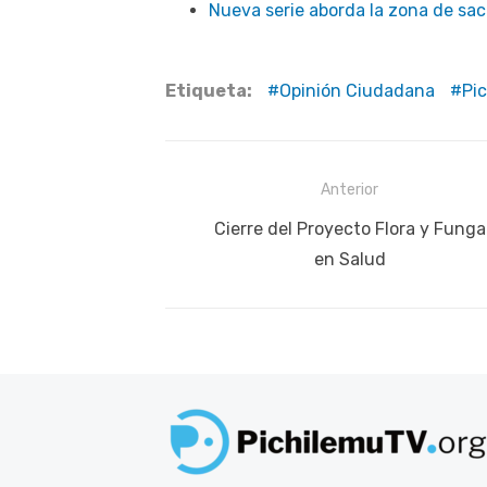
Nueva serie aborda la zona de sacr
Etiqueta:
Opinión Ciudadana
Pi
Navegación
Anterior
de
Publicación
Cierre del Proyecto Flora y Funga
anterior:
en Salud
entradas