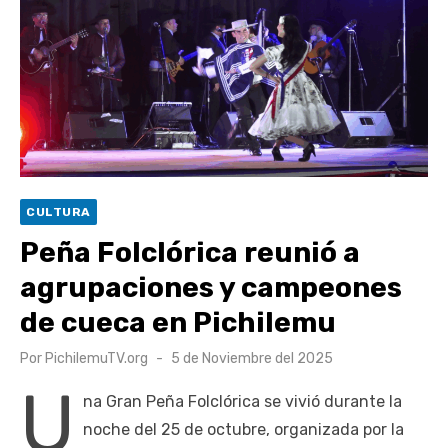
UOH y Municipalidad de Machalí suscriben convenio para
esterilización de mascotas
Hospital de Santa Cruz y Atención Primaria fortalecen
alianza para mejorar el acceso a la atención
gastroenterológica
Rector y diputado Neumann se refieren a cuestionamientos
al CFT O’Higgins
CULTURA
Valparaíso vuelve a posicionarse como la ciudad con la
Peña Folclórica reunió a
conexión a internet más rápida del mundo
agrupaciones y campeones
de cueca en Pichilemu
Publicado
Por
PichilemuTV.org
5 de Noviembre del 2025
el
U
na Gran Peña Folclórica se vivió durante la
noche del 25 de octubre, organizada por la