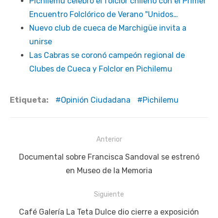
Pichilemu celebró el folclor chileno con el Primer
Encuentro Folclórico de Verano "Unidos…
Nuevo club de cueca de Marchigüe invita a
unirse
Las Cabras se coronó campeón regional de
Clubes de Cueca y Folclor en Pichilemu
Etiqueta:
Opinión Ciudadana
Pichilemu
Navegación
Anterior
de
Publicación
Documental sobre Francisca Sandoval se estrenó
entradas
anterior:
en Museo de la Memoria
Siguiente
Siguiente
Café Galería La Teta Dulce dio cierre a exposición