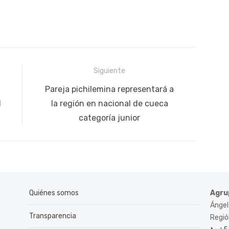
Siguiente
Siguiente
Pareja pichilemina representará a
publicación:
l
la región en nacional de cueca
categoría junior
Quiénes somos
Agru
Ángel
Transparencia
Región