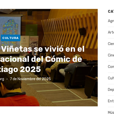
CA
Agr
Art
CULTURA
Cie
 Viñetas se vivió en el
Cin
nacional del Cómic de
iago 2025
Co
Cul
Publicado
org
7 de Noviembre del 2025
el
Dep
Ent
Mús