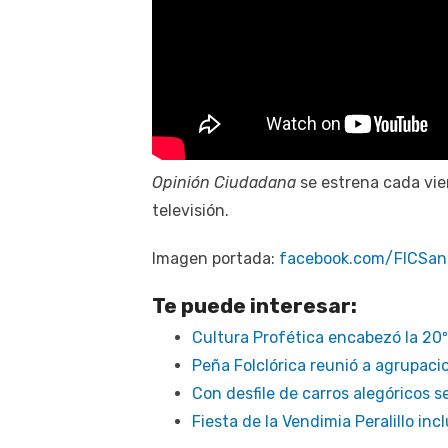
Opinión Ciudadana
se estrena cada vier
televisión.
Imagen portada:
facebook.com/FICSan
Te puede interesar:
Cultura Profética encabezó la 20º
Peña Folclórica reunió a agrupac
Con desfile de carros alegóricos s
Fiesta de la Vendimia Peralillo in