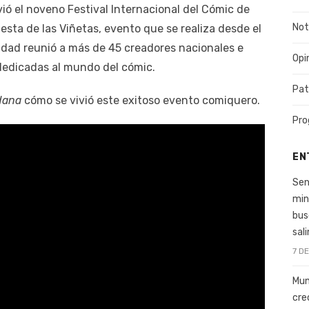
vió el noveno Festival Internacional del Cómic de
Not
esta de las Viñetas, evento que se realiza desde el
idad reunió a más de 45 creadores nacionales e
Opi
 dedicadas al mundo del cómic.
Pat
dana
cómo se vivió este exitoso evento comiquero.
Pro
EN
Sen
min
bus
sal
7 D
Mun
cre