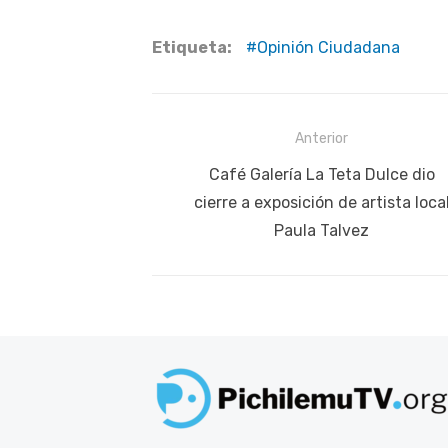
Etiqueta:
Opinión Ciudadana
Navegación
Anterior
de
Publicación
Café Galería La Teta Dulce dio
anterior:
cierre a exposición de artista loca
entradas
Paula Talvez