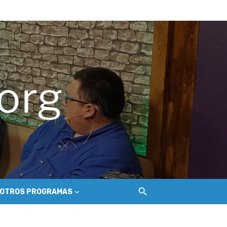
ue golpea a los salineros de Cáhuil
ecosistema de conectividad
 Nilahue
OTROS PROGRAMAS