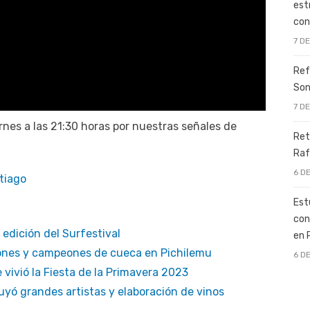
est
con
7 D
Ref
Son
7 D
nes a las 21:30 horas por nuestras señales de
Ret
Raf
6 D
tiago
Est
con
 edición del Surfestival
en 
iones y campeones de cueca en Pichilemu
6 D
e vivió la Fiesta de la Primavera 2023
cluyó grandes artistas y elaboración de vinos