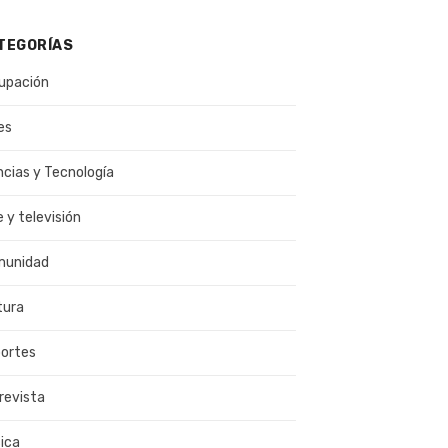
TEGORÍAS
upación
es
ncias y Tecnología
e y televisión
munidad
tura
ortes
revista
ica