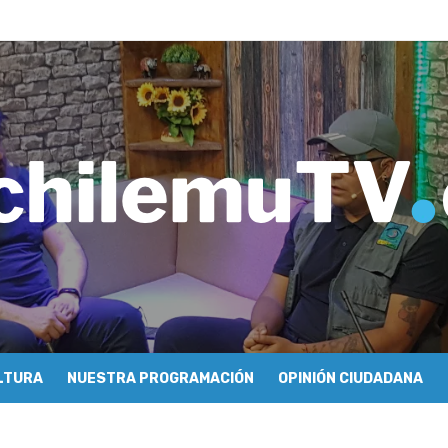
ros de Economía y Obras Públicas para buscar una salida a la crisis q
imiento de Mundo Móvil y avanza en su estrategia para construir un 
y Sonido en torno a la exposición “Zincnético”
eh – Rafael Guendelman
cieron cómo se hace televisión comunitaria en Pichilemu
 festivales y escuela comunitaria
tura con María Lina Fermandois y Luis Polanco
cción participativa del Plan Local de Restauración del Secano Costero
stas en su segunda clasificatoria
 flight – Cecilia Araneda
LTURA
NUESTRA PROGRAMACIÓN
OPINIÓN CIUDADANA