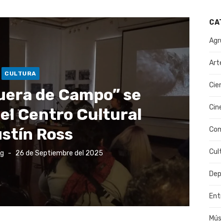
CA
Agr
Art
CULTURA
Cie
Fuera de Campo” se
Cin
el Centro Cultural
stín Ross
Co
Cul
Publicado
rg
26 de Septiembre del 2025
el
Dep
Ent
Mús