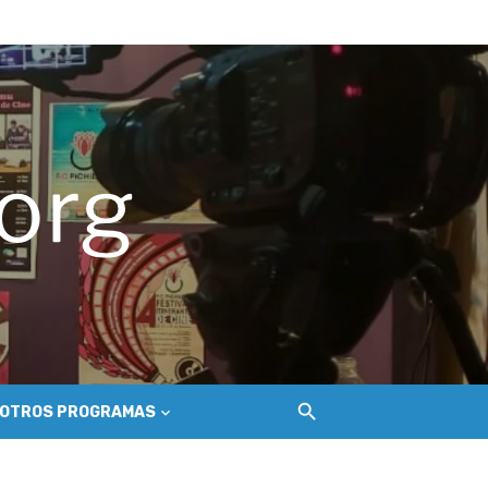
ue golpea a los salineros de Cáhuil
ecosistema de conectividad
 Nilahue
OTROS PROGRAMAS