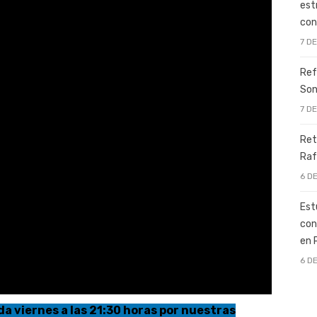
est
con
7 D
Ref
Son
7 D
Ret
Raf
6 D
Est
con
en 
6 D
a viernes a las 21:30 horas por nuestras