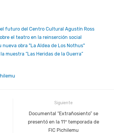
 el futuro del Centro Cultural Agustín Ross
e el teatro en la reinserción social
u nueva obra "La Aldea de Los Nothus"
la muestra “Las Heridas de la Guerra”
chilemu
Siguiente
Siguiente
Documental “Extrañosiento” se
publicación:
presentó en la 11ª temporada de
FIC Pichilemu