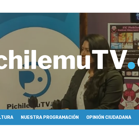
ros de Economía y Obras Públicas para buscar una salida a la crisis q
imiento de Mundo Móvil y avanza en su estrategia para construir un 
y Sonido en torno a la exposición “Zincnético”
eh – Rafael Guendelman
cieron cómo se hace televisión comunitaria en Pichilemu
 festivales y escuela comunitaria
tura con María Lina Fermandois y Luis Polanco
cción participativa del Plan Local de Restauración del Secano Costero
stas en su segunda clasificatoria
 flight – Cecilia Araneda
LTURA
NUESTRA PROGRAMACIÓN
OPINIÓN CIUDADANA