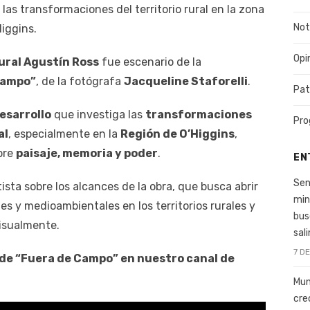
las transformaciones del territorio rural en la zona
Not
Higgins.
Opi
ural Agustín Ross
fue escenario de la
Campo”
, de la fotógrafa
Jacqueline Staforelli
.
Pat
esarrollo
que investiga las
transformaciones
Pro
al
, especialmente en la
Región de O’Higgins
,
bre
paisaje, memoria y poder
.
EN
Sen
tista sobre los alcances de la obra, que busca abrir
min
es y medioambientales en los territorios rurales y
bus
visualmente.
sal
7 D
 de “Fuera de Campo” en nuestro canal de
Mun
cre