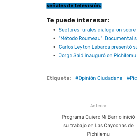
señales de televisión.
Te puede interesar:
Sectores rurales dialogaron sobre
"Método Roumeau": Documental sobr
Carlos Leyton Labarca presentó s
Jorge Said inauguró en Pichilemu 
Etiqueta:
Opinión Ciudadana
Pi
Navegación
Anterior
de
Publicación
Programa Quiero Mi Barrio inició
anterior:
su trabajo en Las Cayochas de
entradas
Pichilemu