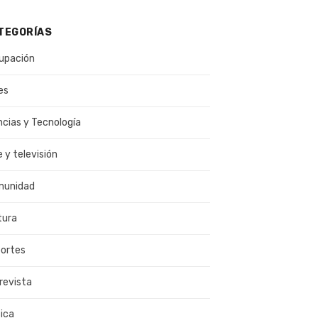
TEGORÍAS
upación
es
ncias y Tecnología
e y televisión
munidad
tura
ortes
revista
ica