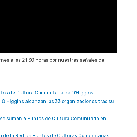
nes a las 21:30 horas por nuestras señales de
tos de Cultura Comunitaria de O'Higgins
 O’Higgins alcanzan las 33 organizaciones tras su
 se suman a Puntos de Cultura Comunitaria en
vo de la Red de Puntos de Culturas Comunitarias