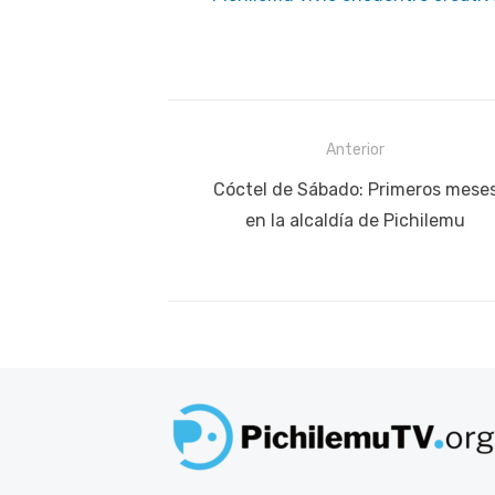
Navegación
Anterior
de
Publicación
Cóctel de Sábado: Primeros mese
anterior:
en la alcaldía de Pichilemu
entradas