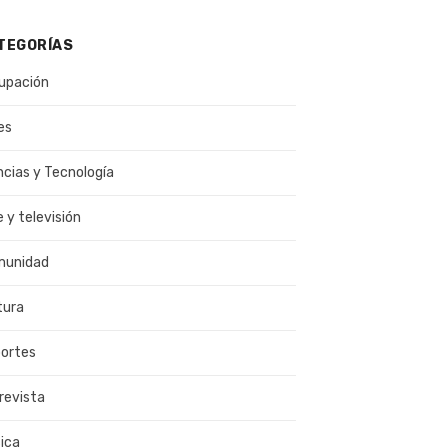
TEGORÍAS
upación
es
ncias y Tecnología
e y televisión
munidad
tura
ortes
revista
ica