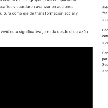
desafíos y acordaron avanzar en acciones
AMP
fes
cultura como eje de transformación social y
6 D
Cóc
 vivió esta significativa jornada desde el corazón
con
5 D
Sei
par
Sec
5 D