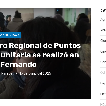
CA
Agr
Art
COMUNIDAD
Cie
ro Regional de Puntos
Cin
nitaria se realizó en
 Fernando
Co
Cul
Publicado
a Paredes
13 de Junio del 2025
el
Dep
Ent
Mús