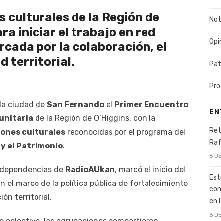
 culturales de la Región de
Not
ra iniciar el trabajo en red
Opi
cada por la colaboración, el
 territorial.
Pat
Pro
n la ciudad de
San Fernando
el
Primer Encuentro
EN
unitaria
de la Región de O’Higgins, con la
Ret
iones culturales
reconocidas por el programa del
Raf
 y el Patrimonio
.
6 D
as dependencias de
RadioAUkan
, marcó el inicio del
Est
n el marco de la política pública de fortalecimiento
con
ón territorial.
en 
6 D
 colectivo, las agrupaciones compartieron