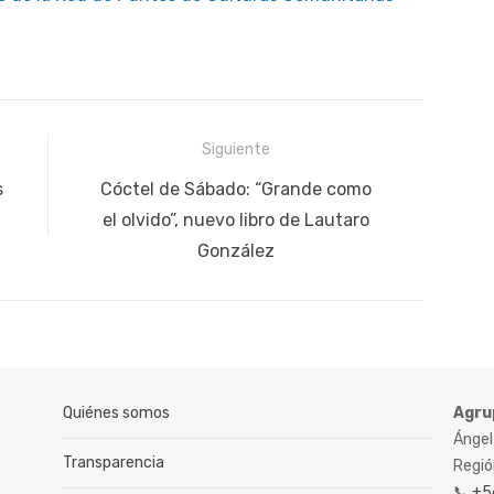
Siguiente
Siguiente
s
Cóctel de Sábado: “Grande como
publicación:
el olvido”, nuevo libro de Lautaro
González
Quiénes somos
Agru
Ángel
Transparencia
Región
📞
+5