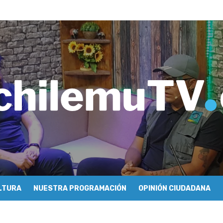
tulo 04: Nabi Saleh – Rafael Guendelman
e periodismo conocieron cómo se hace televisión comunitaria en Pic
hilemu: proyectan festivales y escuela comunitaria
imiento y floricultura con María Lina Fermandois y Luis Polanco
inician la construcción participativa del Plan Local de Restauración 
finió a sus finalistas en su segunda clasificatoria
ulo 03: lessons on flight – Cecilia Araneda
do celebra 50 años de carrera en Pichilemu
 frontal en Pichilemu junto al alcalde Roberto Córdova
chalí suscriben convenio para esterilización de mascotas
LTURA
NUESTRA PROGRAMACIÓN
OPINIÓN CIUDADANA