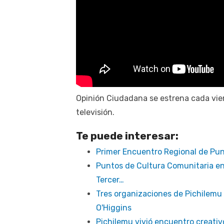
Opinión Ciudadana se estrena cada vier
televisión.
Te puede interesar:
Primer Encuentro Regional de Pun
Puntos de Cultura Comunitaria en
Tercer…
Tres organizaciones de Pichilemu
O'Higgins
Pichilemu vivió encuentro creati