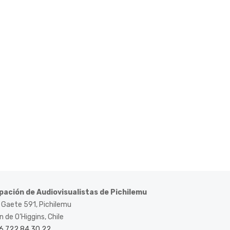
pación de Audiovisualistas de Pichilemu
 Gaete 591, Pichilemu
 de O’Higgins, Chile
6 722 84 30 22