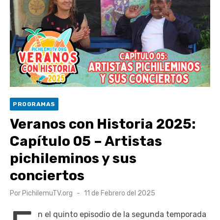
Retrospectiva 2026 | Capítulo 03: lessons on flight – Cecilia
Araneda
Cantor Popular Raúl Acevedo celebra 50 años de carrera en
Pichilemu
Cóctel de Sábado: Sistema frontal en Pichilemu junto al
alcalde Roberto Córdova
UOH y Municipalidad de Machalí suscriben convenio para
PROGRAMAS
esterilización de mascotas
Veranos con Historia 2025:
Capítulo 05 – Artistas
pichileminos y sus
conciertos
Publicado
Por
PichilemuTV.org
11 de Febrero del 2025
el
n el quinto episodio de la segunda temporada