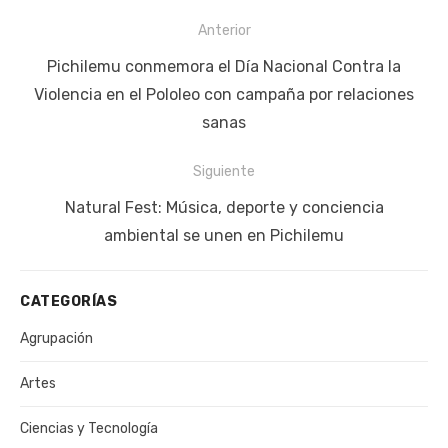
Navegación
Anterior
de
Publicación
Pichilemu conmemora el Día Nacional Contra la
entradas
anterior:
Violencia en el Pololeo con campaña por relaciones
sanas
Siguiente
Siguiente
Natural Fest: Música, deporte y conciencia
publicación:
ambiental se unen en Pichilemu
CATEGORÍAS
Agrupación
Artes
Ciencias y Tecnología